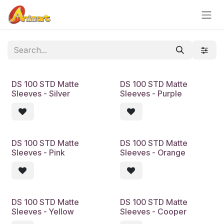
Skip to Content
DS 100 STD Matte
DS 100 STD Matte
Sleeves - Silver
Sleeves - Purple
DS 100 STD Matte
DS 100 STD Matte
Sleeves - Pink
Sleeves - Orange
DS 100 STD Matte
DS 100 STD Matte
Sleeves - Yellow
Sleeves - Cooper