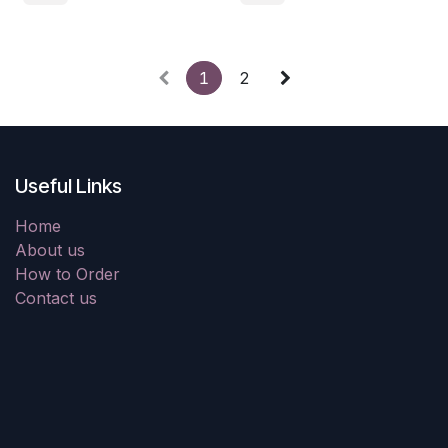
1
2
Useful Links
Home
About us
How to Order
Contact us